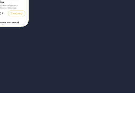
ты
Соусы, напитки
Группа ВК