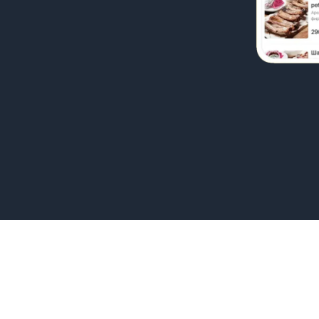
воим друзьям 96,7%
наших гостей
мангале
Осетинские пироги
Выпечка
Пицца
Сала
й
Публичная оферта