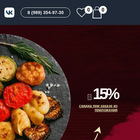
0
0
8 (989) 354-97-30
15%
скидка при заказе из
приложения