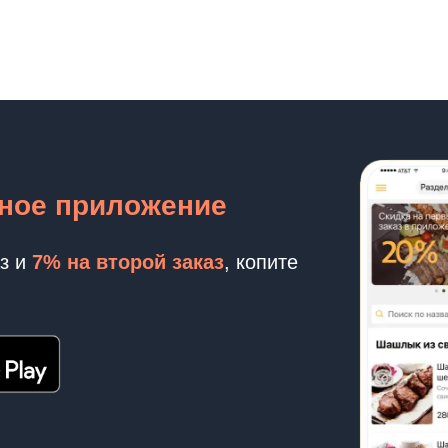
ное приложение
аз и
7% на второй заказ
, копите